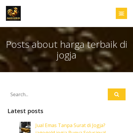
Posts about harga terbaik di
jogja
Latest posts
Jual Emas Tanpa Surat di Jogja?
jagogold jogja Punya Solusinya!