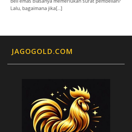
beli emas biasanya memerlukan surat pembelian?
Lalu, bagaimana jika[…]
JAGOGOLD.COM