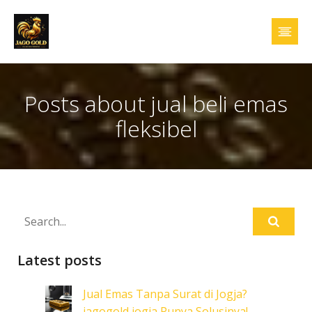
Posts about jual beli emas
fleksibel
Latest posts
Jual Emas Tanpa Surat di Jogja?
jagogold jogja Punya Solusinya!