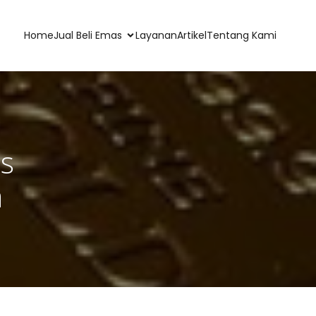
Home
Jual Beli Emas
Layanan
Artikel
Tentang Kami
as
a