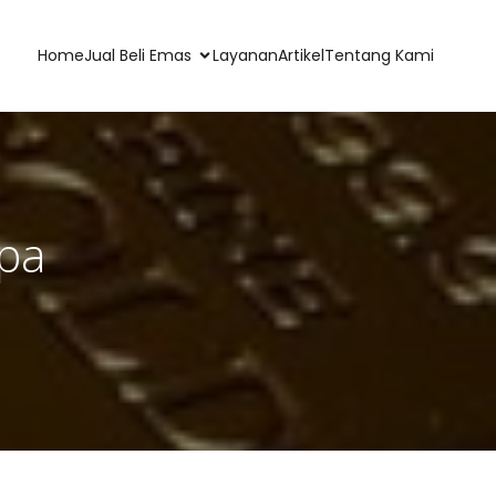
Home
Jual Beli Emas
Layanan
Artikel
Tentang Kami
npa
a