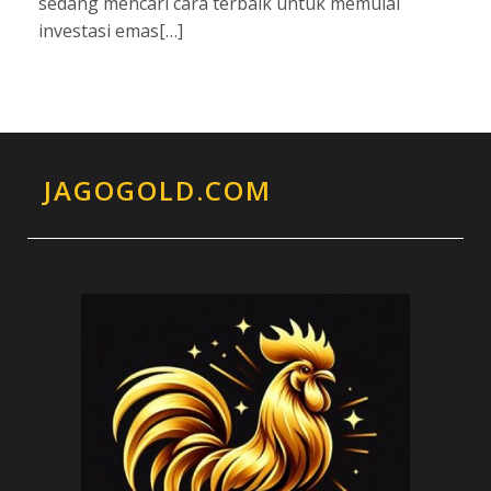
sedang mencari cara terbaik untuk memulai
investasi emas[…]
JAGOGOLD.COM