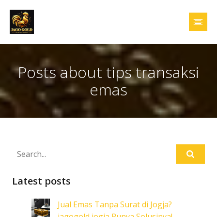
Posts about tips transaksi
emas
Latest posts
Jual Emas Tanpa Surat di Jogja?
jagogold jogja Punya Solusinya!