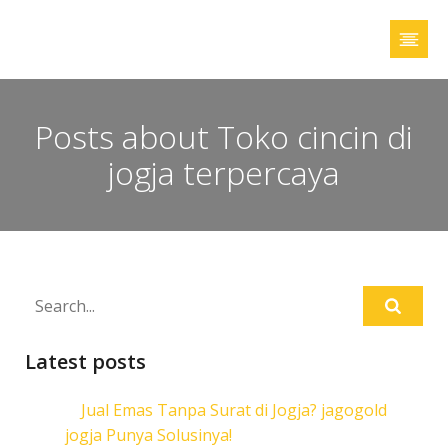
Posts about Toko cincin di
jogja terpercaya
Latest posts
Jual Emas Tanpa Surat di Jogja? jagogold
jogja Punya Solusinya!