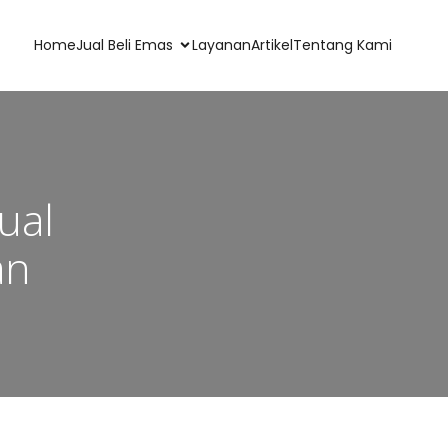
Home
Jual Beli Emas
Layanan
Artikel
Tentang Kami
ual
an