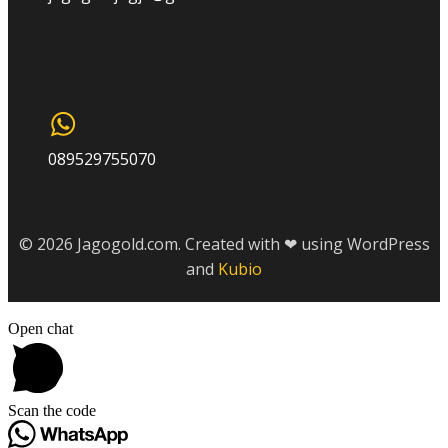
089529755070
© 2026 Jagogold.com. Created with ❤ using WordPress
and
Kubio
Open chat
Scan the code